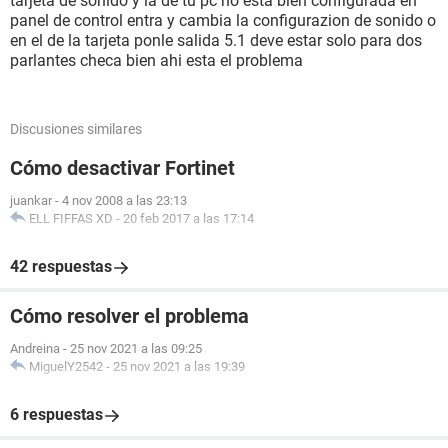
tarjeta de sonido y la de tu pc no esta bien configurada en
panel de control entra y cambia la configurazion de sonido o
en el de la tarjeta ponle salida 5.1 deve estar solo para dos
parlantes checa bien ahi esta el problema
Discusiones similares
Cómo desactivar Fortinet
juankar
-
4 nov 2008 a las 23:13
ELL FIFFAS XD
-
20 feb 2017 a las 17:14
42 respuestas
Cómo resolver el problema
Andreina
-
25 nov 2021 a las 09:25
MiguelY2542
-
25 nov 2021 a las 19:39
6 respuestas