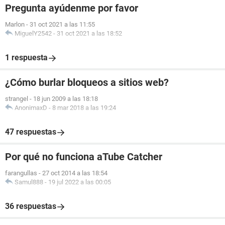
Pregunta ayúdenme por favor
Marlon
-
31 oct 2021 a las 11:55
MiguelY2542
-
31 oct 2021 a las 18:52
1 respuesta
¿Cómo burlar bloqueos a sitios web?
strangel
-
18 jun 2009 a las 18:18
AnonimaxD
-
8 mar 2018 a las 19:24
47 respuestas
Por qué no funciona aTube Catcher
farangullas
-
27 oct 2014 a las 18:54
Samul888
-
19 jul 2022 a las 00:05
36 respuestas