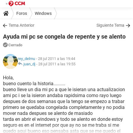
Foros
Windows
Tema Anterior
Siguiente Tema
Ayuda mi pc se congela de repente y se alento
Cerrado
rey_delmu
- 28 jul 2011 a las 19:44
juan_dj
-
28 jul 2011 a las 19:55
Hola,
bueno cuento la historia..........
bueno lleve un dia mi pc a que le isieran una actualizacion
ami pc i se la isieron andaba rapidsima como rayo luego
despues de dos semanas que la tengo se empezo a trabar
primero se quedaba congelada completamente y no podia
mover nada despues se alento de masiado
tarda en abrir el windows y todo se alento en donde estoy
seguro es en el internet por que ay no se me traba si me
quedo aqui bueno eso pensaba asta que se me quedo el