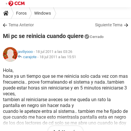
Foros
Windows
Tema Anterior
Siguiente Tema
Mi pc se reinicia cuando quiere
Cerrado
javiliyooo
- 18 jul 2011 a las 03:26
carajote
-
18 jul 2011 a las 15:51
Hola,
hace ya un tiempo que se me reinicia solo cada vez con mas
frecuencia.. prove formateando el sistema y nada..tambien
puede estar horas sin reiniciarse y en 5 minutos reiniciarse 3
veces,
tambien al reiniciarse aveces se me queda un rato la
pantalla en negro sin hacer nada y
cuando le apeteze entra al sistema.. tambien me he fijado de
que cuando me hace esto mientrasla pantalla esta en negro
de los dos lectores de cd solo se me abre uno cuando le doy
al boton y cuando entra en windows me funcionan los dos..