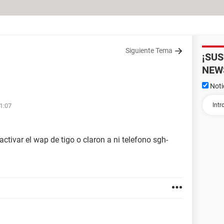
Siguiente Tema
¡SU
NEW
Noti
21:07
ctivar el wap de tigo o claron a ni telefono sgh-