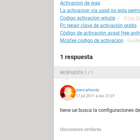
Activacion de wap
La activacion via ussd no esta permi
Codigo activacion winzip
✓
-
Foro S
Pc repair clave de activación gratis
Código de activación avast free ant
Mcafee codigo de activacion
- Guide
1 respuesta
RESPUESTA 1 / 1
jeancarlosvip
17 jul 2011 a las 21:07
tiene ue busca la configuraciones 
Discusiones similares