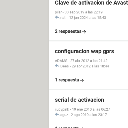
Clave de activacion de Avast
pilar
-
30 sep 2019 a las 22:19
nati
-
12 jun 2024 a las 15:43
2 respuestas
configuracion wap gprs
ADAMS
-
27 abr 2012 a las 21:42
Dees
-
29 abr 2012 a las 18:44
1 respuesta
serial de activacion
iiucypink
-
19 ene 2010 a las 06:27
aguz
-
2 ago 2010 a las 23:17