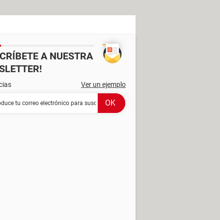
SCRÍBETE A NUESTRA
SLETTER!
cias
Ver un ejemplo