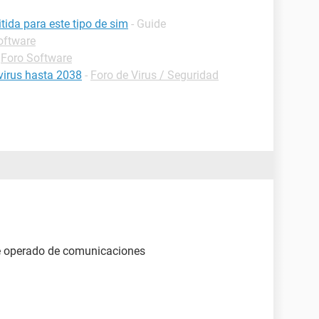
tida para este tipo de sim
- Guide
oftware
-
Foro Software
ivirus hasta 2038
-
Foro de Virus / Seguridad
de operado de comunicaciones