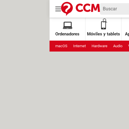
Ordenadores
Móviles y tablets
Ap
macOS
Internet
Hardware
Audio