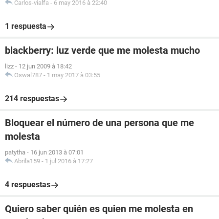
Carlos-vialfa
-
6 may 2016 à 22:40
1 respuesta
blackberry: luz verde que me molesta mucho
lizz
-
12 jun 2009 à 18:42
Oswal787
-
1 may 2017 à 03:55
214 respuestas
Bloquear el número de una persona que me
molesta
patytha
-
16 jun 2013 à 07:01
Abrila159
-
1 jul 2016 à 17:27
4 respuestas
Quiero saber quién es quien me molesta en