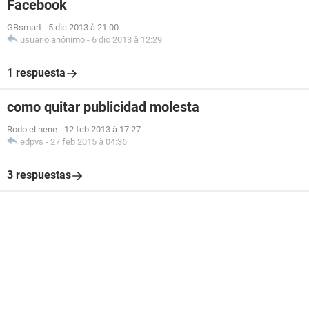
Facebook
GBsmart
-
5 dic 2013 à 21:00
usuario anónimo
-
6 dic 2013 à 12:29
1 respuesta
como quitar publicidad molesta
Rodo el nene
-
12 feb 2013 à 17:27
edpvs
-
27 feb 2015 à 04:36
3 respuestas