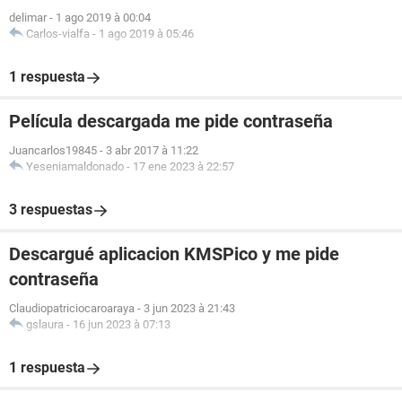
delimar
-
1 ago 2019 à 00:04
Carlos-vialfa
-
1 ago 2019 à 05:46
1 respuesta
Película descargada me pide contraseña
Juancarlos19845
-
3 abr 2017 à 11:22
Yeseniamaldonado
-
17 ene 2023 à 22:57
3 respuestas
Descargué aplicacion KMSPico y me pide
contraseña
Claudiopatriciocaroaraya
-
3 jun 2023 à 21:43
gslaura
-
16 jun 2023 à 07:13
1 respuesta