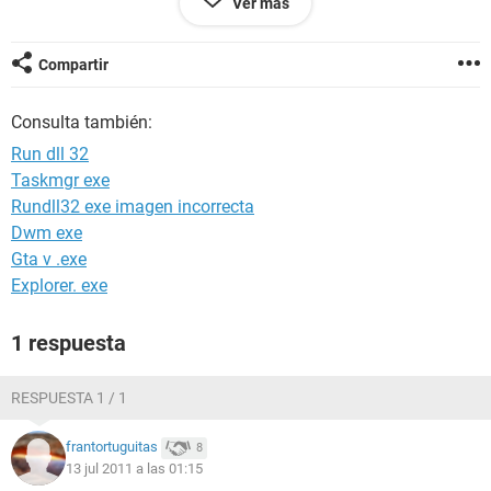
Ver más
pasa nada los copie de otro ordenador y tapoco segui
muchas intrucciones sobre ejecutar y cuando lo ago me
aparece abrir con y no puedo hacer absolutamente nada
Compartir
nisikiera apretar segundo boton y ir a propiedades y nisikiera
eso necesito mucha ayuda probe con montones de
Consulta también:
descargas y no pude ayuuda!
Run dll 32
Taskmgr exe
Rundll32 exe imagen incorrecta
Dwm exe
Gta v .exe
Explorer. exe
1 respuesta
RESPUESTA 1 / 1
frantortuguitas
8
13 jul 2011 a las 01:15