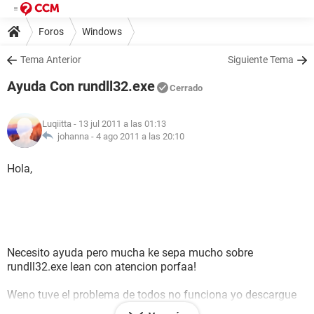
Foros
Windows
Tema Anterior
Siguiente Tema
Ayuda Con rundll32.exe
Cerrado
Luqiitta
- 13 jul 2011 a las 01:13
johanna -
4 ago 2011 a las 20:10
Hola,
Necesito ayuda pero mucha ke sepa mucho sobre
rundll32.exe lean con atencion porfaa!
Weno tuve el problema de todos no funciona yo descargue
muchos de esos los copie y pegue reinicie la makina y no