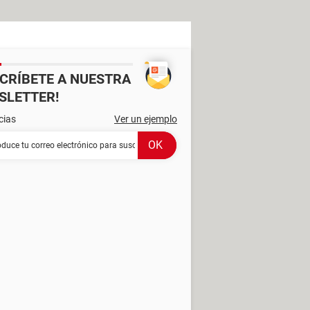
SCRÍBETE A NUESTRA
SLETTER!
cias
Ver un ejemplo