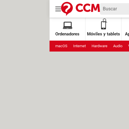
Ordenadores
Móviles y tablets
Ap
macOS
Internet
Hardware
Audio