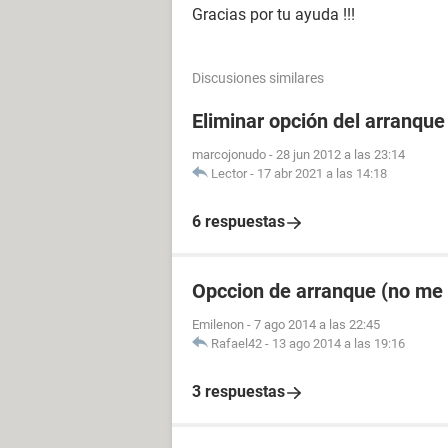
Gracias por tu ayuda !!!
Discusiones similares
Eliminar opción del arranqu
marcojonudo
-
28 jun 2012 a las 23:14
Lector
-
17 abr 2021 a las 14:18
6 respuestas
Opccion de arranque (no me 
Emilenon
-
7 ago 2014 a las 22:45
Rafael42
-
13 ago 2014 a las 19:16
3 respuestas