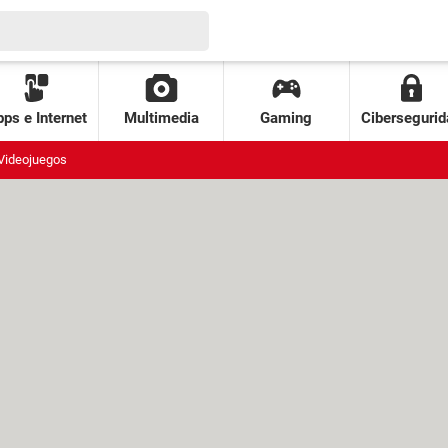
ps e Internet
Multimedia
Gaming
Cibersegurid
Videojuegos