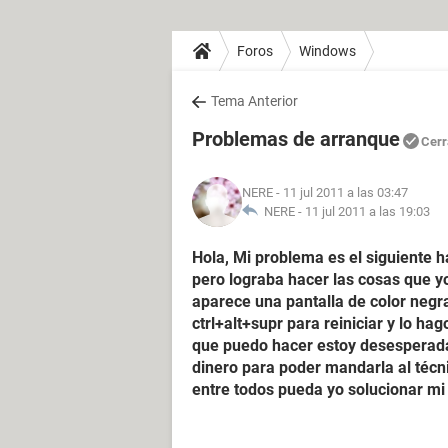
Foros
Windows
Tema Anterior
Problemas de arranque
Cerr
NERE
- 11 jul 2011 a las 03:47
NERE -
11 jul 2011 a las 19:03
Hola, Mi problema es el siguiente 
pero lograba hacer las cosas que y
aparece una pantalla de color negra
ctrl+alt+supr para reiniciar y lo ha
que puedo hacer estoy desesperada
dinero para poder mandarla al téc
entre todos pueda yo solucionar 