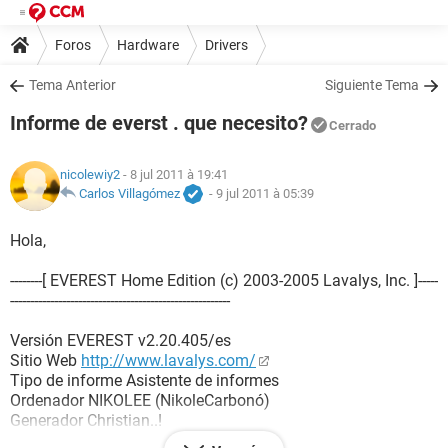
Foros
Hardware
Drivers
Tema Anterior
Siguiente Tema
Informe de everst . que necesito?
Cerrado
nicolewiy2
- 8 jul 2011 à 19:41
Carlos Villagómez
-
9 jul 2011 à 05:39
Hola,
--------[ EVEREST Home Edition (c) 2003-2005 Lavalys, Inc. ]-----
-------------------------------------------------------
Versión EVEREST v2.20.405/es
Sitio Web
http://www.lavalys.com/
Tipo de informe Asistente de informes
Ordenador NIKOLEE (NikoleCarbonó)
Generador Christian..!
Sistema operativo Microsoft Windows Vista Home Edition