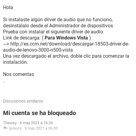
Monitor:
Tarjeta gráfica Mobile Intel(R) 4 Series Express Chipset
Hola
Family (799006 KB)
Tarjeta gráfica Mobile Intel(R) 4 Series Express Chipset
Si instalaste algún driver de audio que no funciono,
Family (799006 KB)
desinstálalo desde el Administrador de dispositivos.
Monitor Monitor PnP genérico [NoDB]
Prueba con instalar el siguiente driver de audio.
Link de descarga: (
Para Windows Vista
)
Multimedia:
---> http://es.ccm.net/download/descargar-18503-driver-de-
Tarjeta de sonido Altavoces (Dispositivo de High
audio-de-lenovo-3000-n500-vista
Una vez descargado el archivo, doble clic para comenzar la
Almacenamiento:
instalación.
Controlador IDE Controladora ATA de serie AHCI 1.0 estándar
Controlador SCSI/RAID Iniciador iSCSI de Microsoft
Nos comentas
Disco duro WDC WD2500BEVS-08VAT2 ATA Device (232 GB,
.
IDE)
Disco duro Corsair Flash Voyager USB Device (964 MB, USB)
Lector óptico HL-DT-ST DVDRAM GSA-T50N ATA Device
Discusiones similares
Estado de los discos duros SMART OK
Mi cuenta se ha bloqueado
Particiones:
C: (NTFS) 238472 MB (167645 MB libre)
Thewey
-
6 may 2021 à 16:26
gslaura
-
8 may 2021 à 06:30
Dispositivos de entrada: