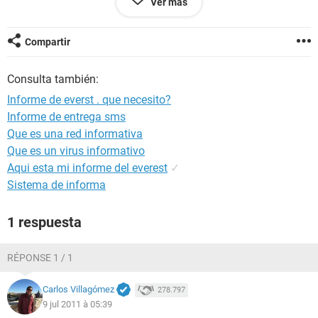
Ver más
6.0.6001 (WinVista Beta)
Fecha 2011-07-08
Hora 12:43
Compartir
Consulta también:
--------[ Resumen ]------------------------------------------------------------------------------
-----------------------
Informe de everst . que necesito?
Informe de entrega sms
Ordenador:
Que es una red informativa
Sistema operativo Microsoft Windows Vista Home Edition
Service Pack del Sistema Operativo Service Pack 1
Que es un virus informativo
DirectX 4.09.00.0904 (DirectX 9.0c)
Aqui esta mi informe del everest
✓
Nombre del sistema NIKOLEE (NikoleCarbonó)
Sistema de informa
Nombre de usuario Christian..!
1 respuesta
Placa base:
Tipo de procesador Unknown, 2166 MHz (11.5 x 188)
Nombre de la Placa Base Desconocido
RÉPONSE 1 / 1
Chipset de la Placa Base Desconocido
Memoria del Sistema 2007 MB
Carlos Villagómez
278.797
Tipo de BIOS Phoenix (05/22/09)
9 jul 2011 à 05:39