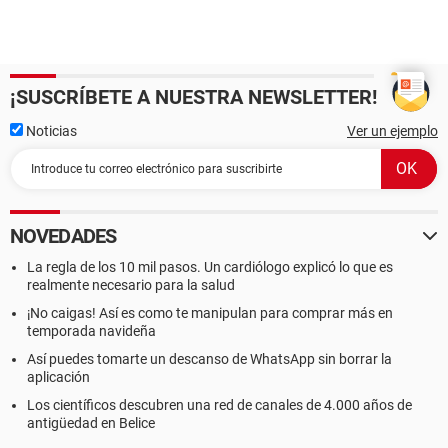
Identificador único universal A9F0F3F4-6A2A11DE-
8C0C0023-5AD44A82
Tipo de arranque Botón marcha/parada
[ Placa base ]
¡SUSCRÍBETE A NUESTRA NEWSLETTER!
Propiedades de la Placa Base:
Noticias
Ver un ejemplo
Fabricante LENOVO
Producto KIWDX
Versión REFERENCE
Número de serie 11S43N8343Z1ZG6G97A8F8
NOVEDADES
[ Chasis ]
La regla de los 10 mil pasos. Un cardiólogo explicó lo que es
Propiedades del chasis:
realmente necesario para la salud
Fabricante No Enclosure
¡No caigas! Así es como te manipulan para comprar más en
Versión N/A
temporada navideña
Número de serie Ninguno
Etiqueta No Asset Tag
Así puedes tomarte un descanso de WhatsApp sin borrar la
aplicación
Tipo de chasis Notebook
Estado del arranque Seguro
Los científicos descubren una red de canales de 4.000 años de
Estado de la alimentación Seguro
antigüedad en Belice
Condiciones de temperatura Seguro