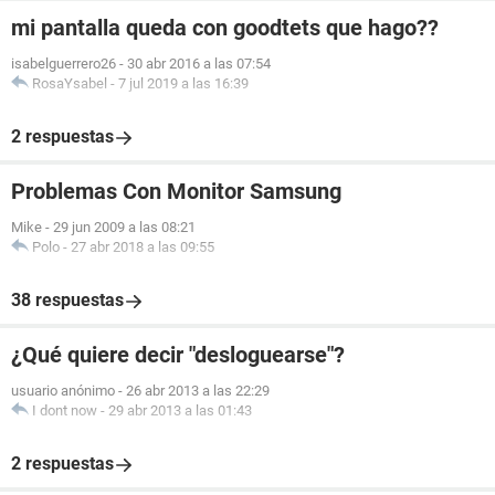
mi pantalla queda con goodtets que hago??
isabelguerrero26
-
30 abr 2016 a las 07:54
RosaYsabel
-
7 jul 2019 a las 16:39
2 respuestas
Problemas Con Monitor Samsung
Mike
-
29 jun 2009 a las 08:21
Polo
-
27 abr 2018 a las 09:55
38 respuestas
¿Qué quiere decir "desloguearse"?
usuario anónimo
-
26 abr 2013 a las 22:29
I dont now
-
29 abr 2013 a las 01:43
2 respuestas