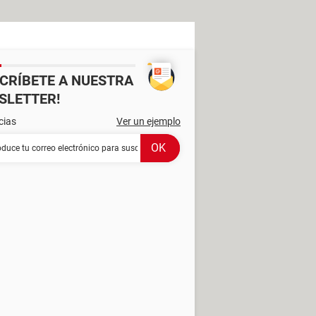
SCRÍBETE A NUESTRA
SLETTER!
cias
Ver un ejemplo