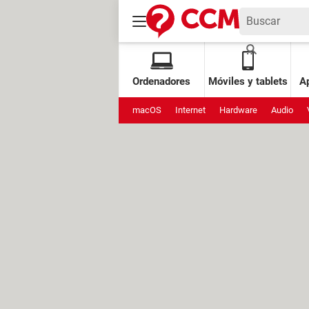
Ordenadores
Móviles y tablets
Ap
macOS
Internet
Hardware
Audio