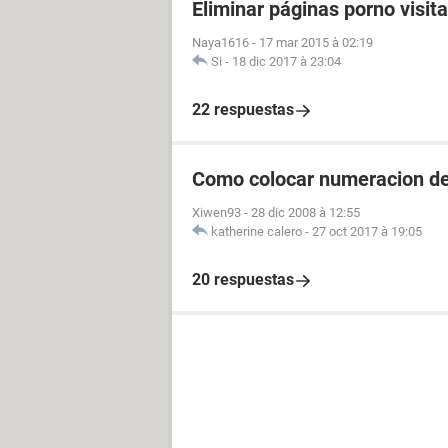
Eliminar páginas porno visit
Naya1616
-
17 mar 2015 à 02:19
Si
-
18 dic 2017 à 23:04
22 respuestas
Como colocar numeracion d
Xiwen93
-
28 dic 2008 à 12:55
katherine calero
-
27 oct 2017 à 19:05
20 respuestas