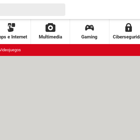
ps e Internet
Multimedia
Gaming
Cibersegurid
Videojuegos