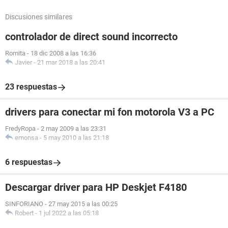
Discusiones similares
controlador de direct sound incorrecto
Romita
-
18 dic 2008 a las 16:36
Javier
-
21 mar 2018 a las 20:41
23 respuestas
drivers para conectar mi fon motorola V3 a PC
FredyRopa
-
2 may 2009 a las 23:31
emonsa
-
5 may 2010 a las 21:18
6 respuestas
Descargar driver para HP Deskjet F4180
SINFORIANO
-
27 may 2015 a las 00:25
Robert
-
1 jul 2022 a las 05:18