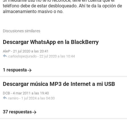
Si mediante usb no te lo reconoce, tené en cuenta que el
teléfono debe de estar desbloqueado. Ahí te da la opción de
almacenamiento masivo o no.
Discusiones similares
Descargar WhatsApp en la BlackBerry
AleP
-
21 jul 2020 a las 20:41
carloslopezjurado
-
22 jul 2020 a las 10:44
1 respuesta
Descargar música MP3 de Internet a mi USB
DCB
-
4 mar 2011 a las 19:40
ramiro
-
1 jul 2024 a las 04:00
37 respuestas