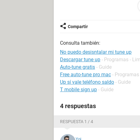
y que tiene acceso al mismo, o pong
para comprobar que se trata de un p
y ese es mi problema ..
Compartir
espero su rspuesta ^^
Consulta también:
No puedo desisntalar mi tune up
Descargar tune up
- Programas - Li
Auto-tune gratis
- Guide
Free auto-tune pro mac
- Programas
Up sí vale teléfono saldo
- Guide
T mobile sign up
- Guide
4 respuestas
RESPUESTA 1 / 4
Yoi