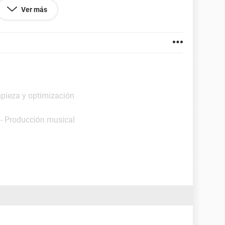
anse en contacto con el fabricante de la aplicacion
Ver más
aquete de revision de instalador de windows valido-
mpieza y optimización
 - Producción musical