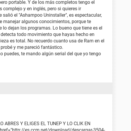
pero portable. Y de los más completos tengo el
s complejo y en inglés, pero si quieres ir
salió el "Ashampoo Uninstaller", es espectacular,
e manejar algunos conocimientos, porque te
ue lo dejan los programas. Lo bueno que tiene es el
te detecta todo movimiento que hayas hecho en
mpieza es total. No recuerdo cuanto usa de Ram en el
o probé y me pareció fantástico.
no puedes, te mando algún serial del que yo tengo
 ABRES Y ELIGES EL TUNEP Y LO CLIK EN
ref="http://es.ccm.net/download/descargar-3504-