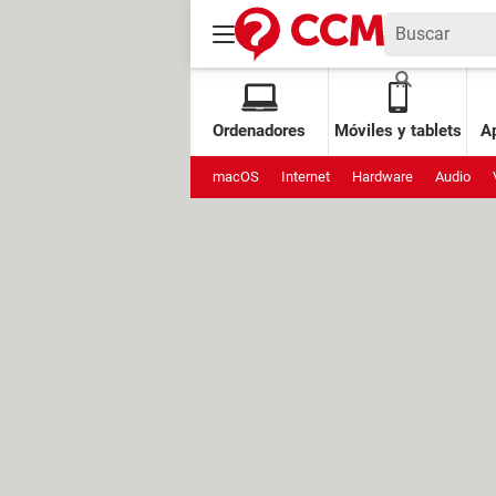
Ordenadores
Móviles y tablets
Ap
macOS
Internet
Hardware
Audio