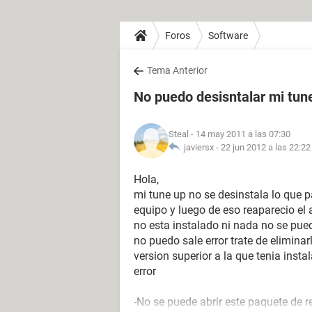
Foros
Software
Tema Anterior
No puedo desisntalar mi tun
Steal
- 14 may 2011 a las 07:30
javiersx -
22 jun 2012 a las 22:22
Hola,
mi tune up no se desinstala lo que pa
equipo y luego de eso reaparecio el 
no esta instalado ni nada no se pued
no puedo sale error trate de eliminar
version superior a la que tenia inst
error
-No se puede abrir este paquete de r