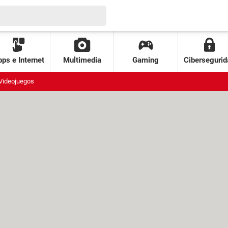
ps e Internet
Multimedia
Gaming
Cibersegurid
Videojuegos