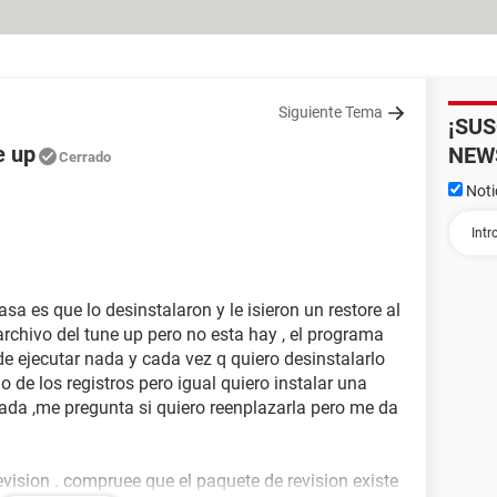
Siguiente Tema
¡SU
e up
NEW
Cerrado
Noti
sa es que lo desinstalaron y le isieron un restore al
archivo del tune up pero no esta hay , el programa
e ejecutar nada y cada vez q quiero desinstalarlo
lo de los registros pero igual quiero instalar una
alada ,me pregunta si quiero reenplazarla pero me da
evision . compruee que el paquete de revision existe