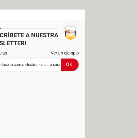
SCRÍBETE A NUESTRA
SLETTER!
cias
Ver un ejemplo