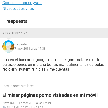
Como eliminar spyware
Ntuser.dat es virus
1 respuesta
RESPUESTA 1 / 1
mr pirate
7 may 2011 a las 17:38
pon en el buscador google o el que tengas, matarecicler,lo
bajas,lo pones en marcha borras manualmente las carpetas
recicler y system,reinicias y me cuentas
Discusiones similares
Eliminar páginas porno visitadas en mi móvil
Naya1616
-
17 mar 2015 a las 02:19
Si
-
18 dic 2017 a las 23:04