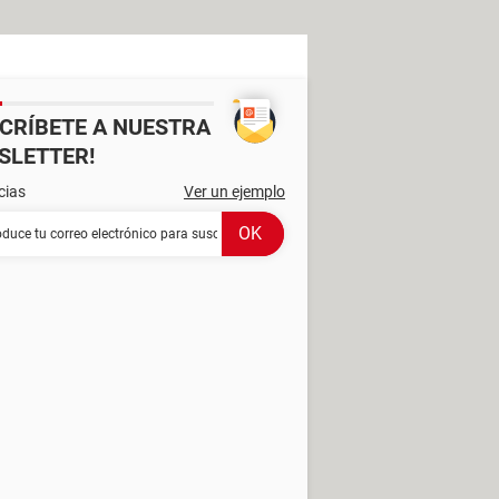
SCRÍBETE A NUESTRA
SLETTER!
cias
Ver un ejemplo