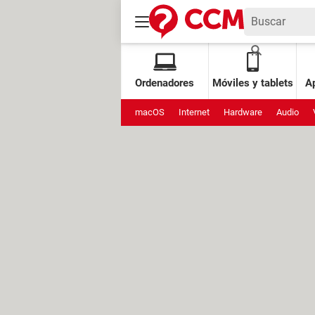
Ordenadores
Móviles y tablets
Ap
macOS
Internet
Hardware
Audio