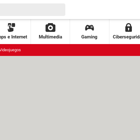
ps e Internet
Multimedia
Gaming
Cibersegurid
Videojuegos