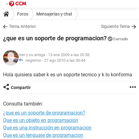
Foros
Mensajerías y chat
Tema Anterior
Siguiente Tema
¿que es un soporte de programacion?
Cerrado
miri y su amiga
- 13 ene 2009 a las 20:58
negremo -
27 ago 2010 a las 00:44
Hola quisiera saber k es un soporte tecnico y k lo konforma
Compartir
Consulta también:
¿que es un soporte de programacion?
Que es un objeto en programacion
Que es una instrucción en programacion
Que es un lenguaje de programacion