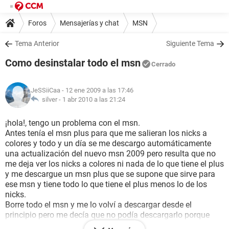
Foros
Mensajerías y chat
MSN
Tema Anterior
Siguiente Tema
Como desinstalar todo el msn
Cerrado
JeSSiiCaa
- 12 ene 2009 a las 17:46
silver -
1 abr 2010 a las 21:24
¡hola!, tengo un problema con el msn.
Antes tenía el msn plus para que me salieran los nicks a
colores y todo y un día se me descargo automáticamente
una actualización del nuevo msn 2009 pero resulta que no
me deja ver los nicks a colores ni nada de lo que tiene el plus
y me descargue un msn plus que se supone que sirve para
ese msn y tiene todo lo que tiene el plus menos lo de los
nicks.
Borre todo el msn y me lo volví a descargar desde el
principio pero me decía que no podía descargarlo porque
había un grave error. Quería saber si alguien sabe que puedo