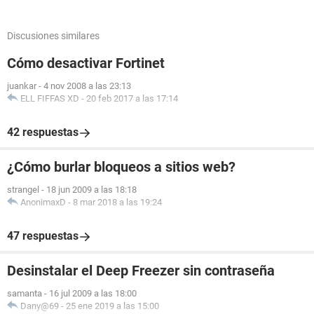
Discusiones similares
Cómo desactivar Fortinet
juankar
-
4 nov 2008 a las 23:13
ELL FIFFAS XD
-
20 feb 2017 a las 17:14
42 respuestas
¿Cómo burlar bloqueos a sitios web?
strangel
-
18 jun 2009 a las 18:18
AnonimaxD
-
8 mar 2018 a las 19:24
47 respuestas
Desinstalar el Deep Freezer sin contraseña
samanta
-
16 jul 2009 a las 18:00
Dany@69
-
25 ene 2019 a las 15:00