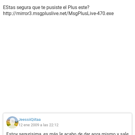
EStas segura que te pusiste el Plus este?
http://mirror3.msgpluslive.net/MsgPlusLive-470.exe
JeessiiQiitaa
12 ene 2009 a las 22:12
Estoy segurisima, es más le acabo de dar aora mismo y sale