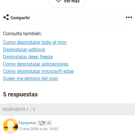
Ver más
hacer para desinstalar todo el msn y volver a tener el msn
plus de siempre y que no salga ningun error.
Espero respuesta urgente, por favor.
Compartir
¡un saludo!.
Consulta también:
Como desinstalar todo el msn
Desinstalar adblock
Desinstalar deep freeze
Como desinstalar aplicaciones
Como desinstalar microsoft edge
Quien me elimino del msn
5 respuestas
RESPUESTA 1 / 5
Zepepetos
48
12 ene 2009 a las 18:03