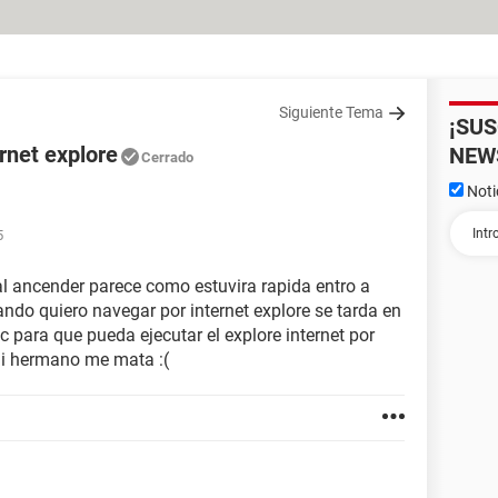
Siguiente Tema
¡SU
ernet explore
NEW
Cerrado
Noti
5
l ancender parece como estuvira rapida entro a
ndo quiero navegar por internet explore se tarda en
c para que pueda ejecutar el explore internet por
mi hermano me mata :(