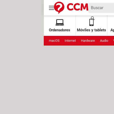
Ordenadores
Móviles y tablets
Ap
macOS
Internet
Hardware
Audio