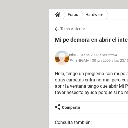
Foros
Hardware
Tema Anterior
Mi pc demora en abrir el int
niko
- 10 ene 2009 a las 22:54
ENIGMA -
30 jun 2009 a las 23:1
Hola, tengo un proglema con mi pc a
otras carpetas entra normal pero cua
abrir la ventana tengo que abrir Mi P
favor nesecito ayuda porque si no 
Compartir
Consulta también: