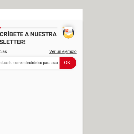
SCRÍBETE A NUESTRA
SLETTER!
cias
Ver un ejemplo