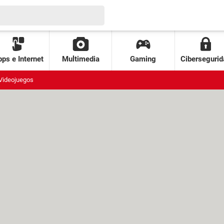
ps e Internet
Multimedia
Gaming
Cibersegurid
Videojuegos