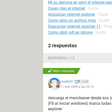
Mi pc demora en abrir el internet exp
Quien creo el internet
- Guide
Actualizar internet explorer
- Guide
Como abrir un archivo msg
- Guide
Descargar internet explorer 11
- Pro
Como abrir odt en iphone
- Guide
2 respuestas
RESPUESTA 1 / 2
Mejor respuesta
mudai22
2.349
11 ene 2009 a las 03:13
descarga el msncleaner desde aca (
(F8 al iniciar windows) marca todas 
explorer