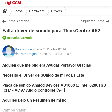
Foros
Hardware
Drivers
Tema Anterior
Siguiente Tema
Falta driver de sonido para ThinkCentre A52
Resuelto
/Cerrado
DarkDr4gon
- 6 ene 2011 a las 02:14
DarkDr4gon
-
7 ene 2011 a las 13:59
Alguien que me pudiera Ayudar Porfavor Gracias
Necesito el Driver de SOnido de mi Pc Es Este
Placa de sonido Analog Devices AD1888 @ Intel 82801GB
ICH7 - AC'97 Audio Controller [A-1]
Aqui les Dejo Un Resumen de mi pc
Campo Valor