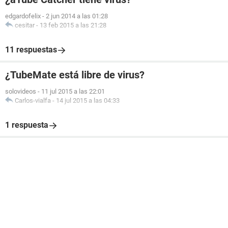
edgardofelix
-
2 jun 2014 a las 01:28
cesitar
-
13 feb 2015 a las 21:28
11 respuestas
¿TubeMate está libre de virus?
solovideos
-
11 jul 2015 a las 22:01
Carlos-vialfa
-
14 jul 2015 a las 04:33
1 respuesta