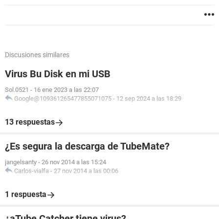
Discusiones similares
Virus Bu Disk en mi USB
Sol.0521
-
16 ene 2023 a las 22:07
Google@109361265477855071075
-
12 sep 2024 a las 18:29
13 respuestas
¿Es segura la descarga de TubeMate?
jangelsanty
-
26 nov 2014 a las 15:24
Carlos-vialfa
-
27 nov 2014 a las 00:06
1 respuesta
¿aTube Catcher tiene virus?