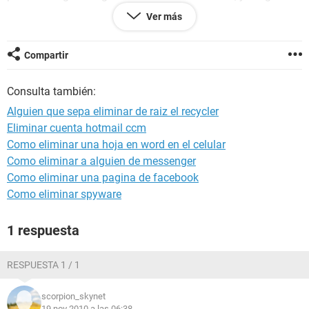
pasos para eliminarlos y no logre nada hable com varias
Ver más
personas expertas y me recomiendan formatear mi pc pero
otra pc de mi familia tiene los mismos archivos y ya la han
formateado tres veces esa
Compartir
pc y no se eliminan.
Consulta también:
por eso lesdigo como puedo acabar con el problema y
ademas limpiar mis memorias sin perde nada de la
Alguien que sepa eliminar de raiz el recycler
informacion, les agradecere mucho
Eliminar cuenta hotmail ccm
Como eliminar una hoja en word en el celular
Como eliminar a alguien de messenger
Como eliminar una pagina de facebook
Como eliminar spyware
1 respuesta
RESPUESTA 1 / 1
scorpion_skynet
19 nov 2010 a las 06:38