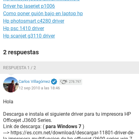
Driver hp laserjet p1006
Como poner guión bajo en laptop hp
Hp photosmart c4280 driver
Hp psc 1410 driver
Hp scanjet g3110 driver
2 respuestas
RESPUESTA 1 / 2
Carlos Villagómez
278.797
12 sep 2010 a las 18:46
Hola
Descarga e instala el siguiente driver para tu impresora HP
Officejet J3600 Series.
Link de descarga: (
para Windows 7
)
---> https://es.ccm.net/download/descargar-11801-driver-de-
la-impresora-multifuncion-de-hp-officejet-j3600-series-win-7