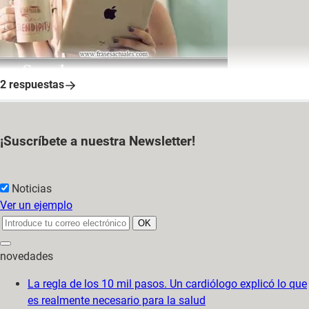
2 respuestas
Zenayda97
-
30 oct 2012 a las 17:06
¡Suscríbete a nuestra Newsletter!
Moxhito
-
31 oct 2012 a las 19:12
Noticias
Ver un ejemplo
novedades
La regla de los 10 mil pasos. Un cardiólogo explicó lo que
es realmente necesario para la salud