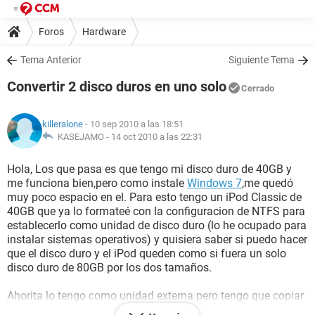
Foros
Hardware
Tema Anterior
Siguiente Tema
Convertir 2 disco duros en uno solo
Cerrado
killeralone
- 10 sep 2010 a las 18:51
KASEJAMO -
14 oct 2010 a las 22:31
Hola, Los que pasa es que tengo mi disco duro de 40GB y
me funciona bien,pero como instale
Windows 7
,me quedó
muy poco espacio en el. Para esto tengo un iPod Classic de
40GB que ya lo formateé con la configuracion de NTFS para
establecerlo como unidad de disco duro (lo he ocupado para
instalar sistemas operativos) y quisiera saber si puedo hacer
que el disco duro y el iPod queden como si fuera un solo
disco duro de 80GB por los dos tamaños.
Ahorita lo tengo como unidad externa pero tengo que copiar
los archivos al iPod para que no me ocupe tanto espacio en