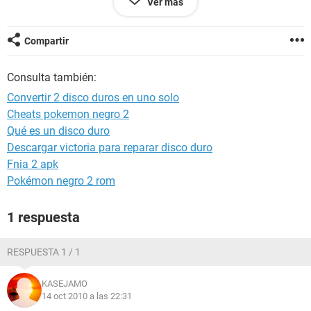
Ver más
C:/ a cada rato.
Espero me puedan ayudar!
Compartir
Consulta también:
Convertir 2 disco duros en uno solo
Cheats pokemon negro 2
Qué es un disco duro
Descargar victoria para reparar disco duro
Fnia 2 apk
Pokémon negro 2 rom
1 respuesta
RESPUESTA 1 / 1
KASEJAMO
14 oct 2010 a las 22:31