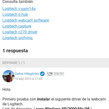
Consulta también:
Logitech v-uam14a
Logitech g hub
Logitech webcam software
Logitech capture
Logitech c270 driver
Logitech unifying.
1 respuesta
RÉPONSE 1 / 1
Carlos Villagómez
278.797
10 sep 2010 à 17:33
Hola
Primero prueba con
instalar
el siguiente driver de la webcam
de Logitech.
Link de descarga: (
para Windows XP/2000/Me/98
)