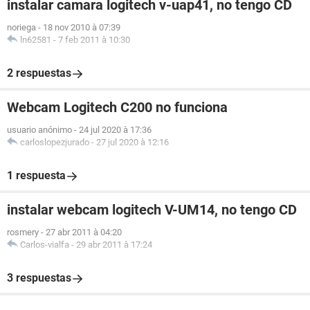
instalar camara logitech v-uap41, no tengo CD
noriega
-
18 nov 2010 à 07:39
ln62581
-
7 feb 2011 à 10:30
2 respuestas
Webcam Logitech C200 no funciona
usuario anónimo
-
24 jul 2020 à 17:36
carloslopezjurado
-
27 jul 2020 à 12:16
1 respuesta
instalar webcam logitech V-UM14, no tengo CD
rosmery
-
27 abr 2011 à 04:20
Carlos-vialfa
-
29 abr 2011 à 17:24
3 respuestas