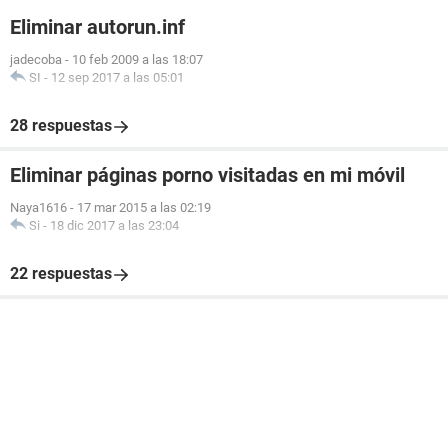
Eliminar autorun.inf
jadecoba
-
10 feb 2009 a las 18:07
SI
-
12 sep 2017 a las 05:01
28 respuestas
Eliminar páginas porno visitadas en mi móvil
Naya1616
-
17 mar 2015 a las 02:19
Si
-
18 dic 2017 a las 23:04
22 respuestas