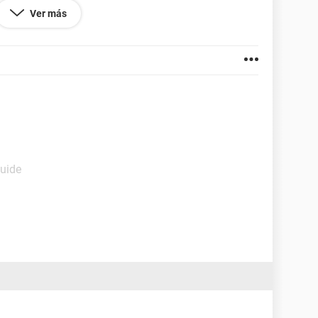
vor. espero su repuesta.
Ver más
Guide