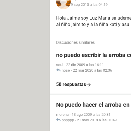
9 sep 2010 a las 04:19
Hola Jaime soy Luz Maria saludeme
al ñiño jaimito y a la ñiña kati y as
Discusiones similares
no puedo escribir la arroba 
saul
-
22 dic 2009 a las 16:11
nose
-
22 mar 2020 a las 02:36
58 respuestas
No puedo hacer el arroba en
morena
-
13 ago 2009 a las 20:31
pppppp
-
21 may 2019 a las 01:49