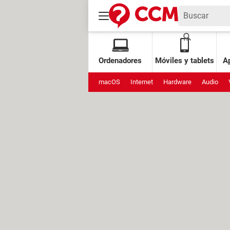
Ordenadores
Móviles y tablets
Ap
macOS
Internet
Hardware
Audio