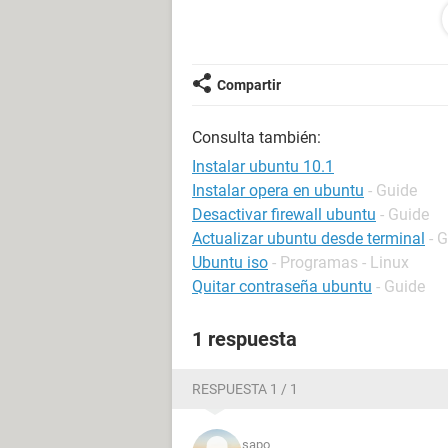
ese es mi problema ayudenme por fa
salu2.
Compartir
Consulta también:
Instalar ubuntu 10.1
Instalar opera en ubuntu
- Guide
Desactivar firewall ubuntu
- Guide
Actualizar ubuntu desde terminal
- 
Ubuntu iso
- Programas - Linux
Quitar contraseña ubuntu
- Guide
1 respuesta
RESPUESTA 1 / 1
sapo