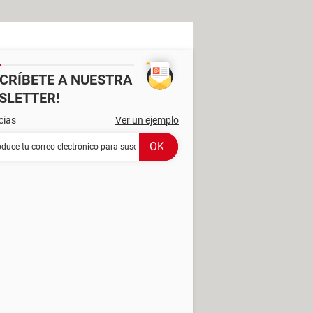
SCRÍBETE A NUESTRA
SLETTER!
cias
Ver un ejemplo