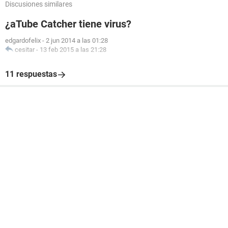
Discusiones similares
¿aTube Catcher tiene virus?
edgardofelix
-
2 jun 2014 a las 01:28
cesitar
-
13 feb 2015 a las 21:28
11 respuestas