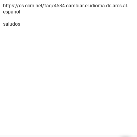
https://es.ccm.net/faq/4584-cambiar-el-idioma-de-ares-al-
espanol
saludos