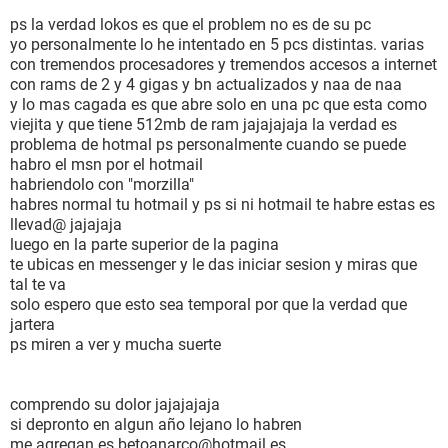
ps la verdad lokos es que el problem no es de su pc
yo personalmente lo he intentado en 5 pcs distintas. varias
con tremendos procesadores y tremendos accesos a internet
con rams de 2 y 4 gigas y bn actualizados y naa de naa
y lo mas cagada es que abre solo en una pc que esta como
viejita y que tiene 512mb de ram jajajajaja la verdad es
problema de hotmal ps personalmente cuando se puede
habro el msn por el hotmail
habriendolo con "morzilla"
habres normal tu hotmail y ps si ni hotmail te habre estas es
llevad@ jajajaja
luego en la parte superior de la pagina
te ubicas en messenger y le das iniciar sesion y miras que
tal te va
solo espero que esto sea temporal por que la verdad que
jartera
ps miren a ver y mucha suerte
comprendo su dolor jajajajaja
si depronto en algun año lejano lo habren
me agregan es betoanarco@hotmail.es