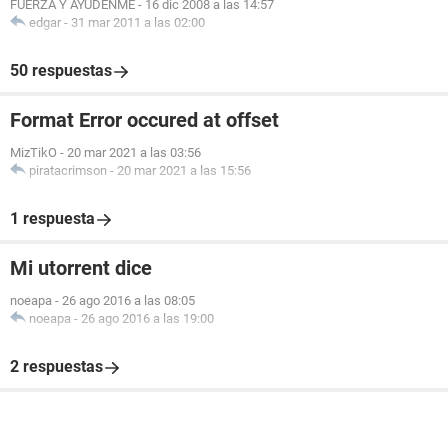
FUERZA Y AYUDENME
-
16 dic 2008 a las 14:57
edgar
-
31 mar 2011 a las 02:00
50 respuestas
Format Error occured at offset
MizTikO
-
20 mar 2021 a las 03:56
piratacrimson
-
20 mar 2021 a las 15:56
1 respuesta
Mi utorrent dice
noeapa
-
26 ago 2016 a las 08:05
noeapa
-
26 ago 2016 a las 19:00
2 respuestas