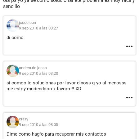
ola ps yo ya se como solucionar ete problema es muy facil y
sencillo
jccdeleon
9 sep 2010 a las 00:27
di como
andrea de jonas
9 sep 2010 a las 03:20
si comoo lo solucionas por favor dinoss q yo al menosss
me estoy muriendooo x favorrr!!! XD
crazy
9 sep 2010 a las 08:05
Dime como hagfo para recuperar mis contactos