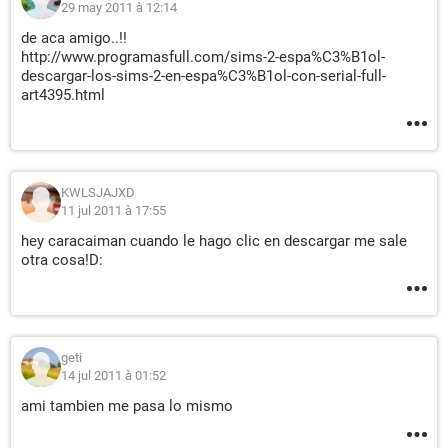
29 may 2011 à 12:14
de aca amigo..!!
http://www.programasfull.com/sims-2-espa%C3%B1ol-
descargar-los-sims-2-en-espa%C3%B1ol-con-serial-full-
art4395.html
KWLSJAJXD
11 jul 2011 à 17:55
hey caracaiman cuando le hago clic en descargar me sale
otra cosa!D:
geti
14 jul 2011 à 01:52
ami tambien me pasa lo mismo