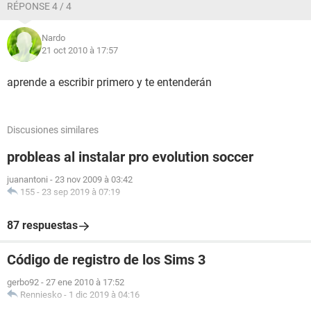
RÉPONSE 4 / 4
Nardo
21 oct 2010 à 17:57
aprende a escribir primero y te entenderán
Discusiones similares
probleas al instalar pro evolution soccer
juanantoni
-
23 nov 2009 à 03:42
155
-
23 sep 2019 à 07:19
87 respuestas
Código de registro de los Sims 3
gerbo92
-
27 ene 2010 à 17:52
Renniesko
-
1 dic 2019 à 04:16