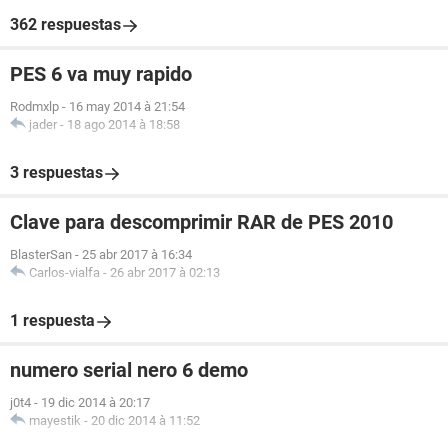
362 respuestas
PES 6 va muy rapido
Rodmxlp
-
16 may 2014 à 21:54
jader
-
18 ago 2014 à 18:58
3 respuestas
Clave para descomprimir RAR de PES 2010
BlasterSan
-
25 abr 2017 à 16:34
Carlos-vialfa
-
26 abr 2017 à 02:13
1 respuesta
numero serial nero 6 demo
j0t4
-
19 dic 2014 à 20:17
mayestik
-
20 dic 2014 à 11:52