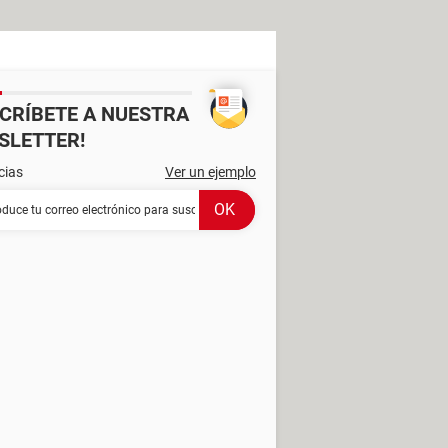
SCRÍBETE A NUESTRA
SLETTER!
cias
Ver un ejemplo