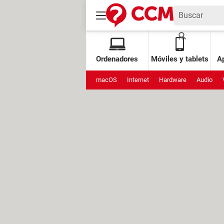
Ordenadores
Móviles y tablets
Ap
macOS
Internet
Hardware
Audio