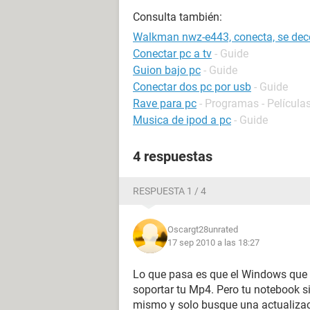
Consulta también:
Walkman nwz-e443, conecta, se dec
Conectar pc a tv
- Guide
Guion bajo pc
- Guide
Conectar dos pc por usb
- Guide
Rave para pc
- Programas - Películas
Musica de ipod a pc
- Guide
4 respuestas
RESPUESTA 1 / 4
Oscargt28unrated
17 sep 2010 a las 18:27
Lo que pasa es que el Windows que 
soportar tu Mp4. Pero tu notebook si
mismo y solo busque una actualizaci