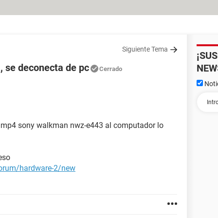
Siguiente Tema
¡SU
 se deconecta de pc
NEW
Cerrado
Noti
i mp4 sony walkman nwz-e443 al computador lo
eso
/forum/hardware-2/new