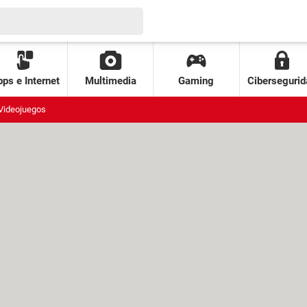
ps e Internet
Multimedia
Gaming
Cibersegurid
Videojuegos