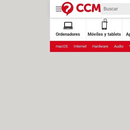
Ordenadores
Móviles y tablets
Ap
macOS
Internet
Hardware
Audio