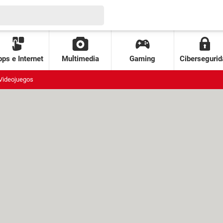
ps e Internet
Multimedia
Gaming
Cibersegurid
Videojuegos