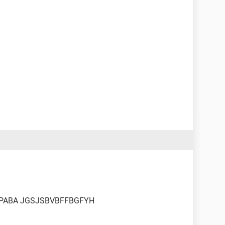
E PABA JGSJSBVBFFBGFYH