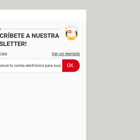
SCRÍBETE A NUESTRA
SLETTER!
cias
Ver un ejemplo