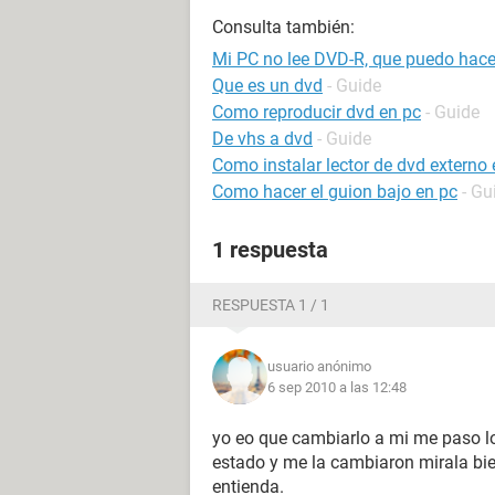
Consulta también:
Mi PC no lee DVD-R, que puedo hace
Que es un dvd
- Guide
Como reproducir dvd en pc
- Guide
De vhs a dvd
- Guide
Como instalar lector de dvd externo
Como hacer el guion bajo en pc
- Gu
1 respuesta
RESPUESTA 1 / 1
usuario anónimo
6 sep 2010 a las 12:48
yo eo que cambiarlo a mi me paso l
estado y me la cambiaron mirala bie
entienda.