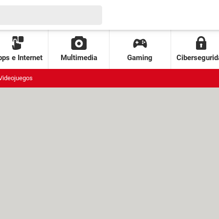
ps e Internet
Multimedia
Gaming
Cibersegurid
Videojuegos