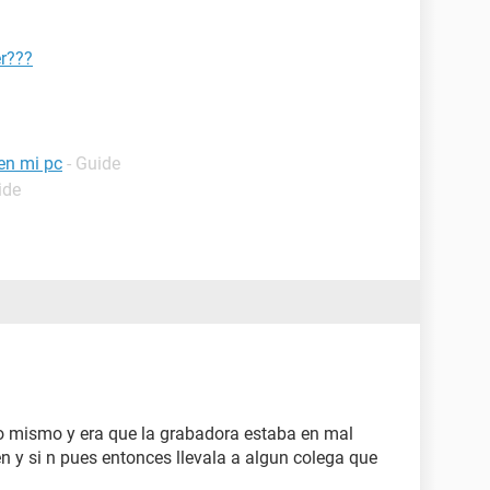
r???
 en mi pc
- Guide
ide
o mismo y era que la grabadora estaba en mal
n y si n pues entonces llevala a algun colega que