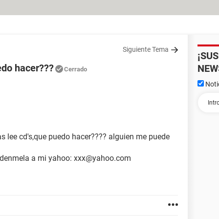
Siguiente Tema
¡SU
edo hacer???
NEW
Cerrado
Noti
s lee cd's,que puedo hacer???? alguien me puede
andenmela a mi yahoo: xxx@yahoo.com