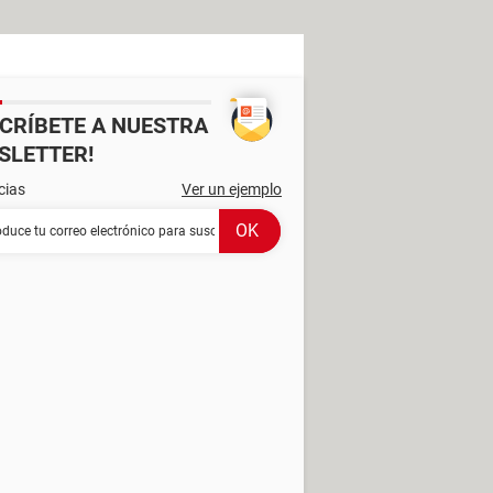
SCRÍBETE A NUESTRA
SLETTER!
cias
Ver un ejemplo