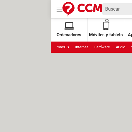
Ordenadores
Móviles y tablets
Ap
macOS
Internet
Hardware
Audio