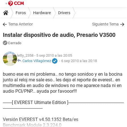
Foros
Hardware
Drivers
Tema Anterior
Siguiente Tema
Instalar dispositivo de audio, Presario V3500
Cerrado
letty_2358
- 5 sep 2010 a las 20:05
Carlos Villagómez
-
6 sep 2010 a las 20:18
bueno ese es mi problema.. no tengo sonidoo y en la bocina
junto al reloj me sale eso.. les dejo el reporte de everest.. en
multimedia en audio de windows no me aparece nada ni en
audio PCI/PNP... ayuda por favooor!!!
--------[ EVEREST Ultimate Edition ]-------------------------------------------------
-----------------------------------
Versión EVEREST v4.50.1352 Beta/es
Benchmark Module 2.3.224.0