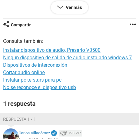
Sitio Web
http://www.lavalys.com/
Ver más
Tipo de informe Asistente de informes
Ordenador WIN-ATJKMPDUFPB
Generador Administrador
Compartir
Sistema operativo Microsoft Windows Vista Ultimate
6.1.7600
Consulta también:
Fecha 2010-09-05
Hora 10:35
Instalar dispositivo de audio, Presario V3500
Ningun dispositivo de salida de audio instalado windows 7
Dispositivos de interconexión
--------[ Resumen ]------------------------------------------------------------------------------
-----------------------
Cortar audio online
Instalar pokerstars para pc
Ordenador:
No se reconoce el dispositivo usb
Tipo de ordenador Equipo basado en ACPI x86 (Mobile)
Sistema operativo Microsoft Windows Vista Ultimate
1 respuesta
Service Pack del Sistema Operativo -
Internet Explorer 8.0.7600.16385
DirectX DirectX 10.0
RESPUESTA 1 / 1
Nombre del sistema WIN-ATJKMPDUFPB
Nombre de usuario Administrador
Carlos Villagómez
278.797
Nombre de dominio WIN-ATJKMPDUFPB