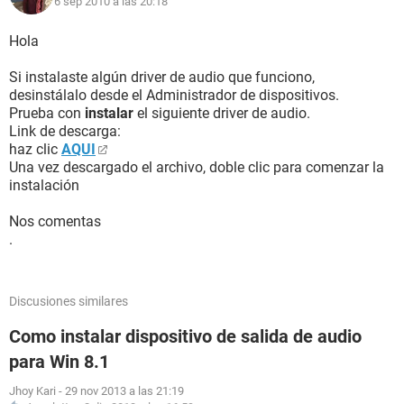
6 sep 2010 a las 20:18
Fecha / Hora 2010-09-05 / 10:35
Placa base:
Hola
Tipo de procesador Mobile AMD Sempron, 2000 MHz (10 x
200) 3600+
Si instalaste algún driver de audio que funciono,
Nombre de la Placa Base Wistron 30D6
desinstálalo desde el Administrador de dispositivos.
Chipset de la Placa Base nVIDIA nForce 7150M-630M, AMD
Prueba con
instalar
el siguiente driver de audio.
Hammer
Link de descarga:
Memoria del Sistema 960 MB (DDR2 SDRAM)
haz clic
AQUI
Tipo de BIOS Phoenix (09/13/07)
Una vez descargado el archivo, doble clic para comenzar la
instalación
Monitor:
Tarjeta gráfica NVIDIA GeForce 7150M / nForce 630M (64
Nos comentas
MB)
.
Tarjeta gráfica NVIDIA GeForce 7150M / nForce 630M (64
MB)
Acelerador 3D nVIDIA GeForce 7150M
Discusiones similares
Monitor LG Philips LP141WX3-TLB4 [14.1" LCD]
Como instalar dispositivo de salida de audio
Almacenamiento:
para Win 8.1
Controlador IDE Controladora estándar PCI IDE de doble
canal
Jhoy Kari
-
29 nov 2013 a las 21:19
Controlador IDE Controladora estándar PCI IDE de doble