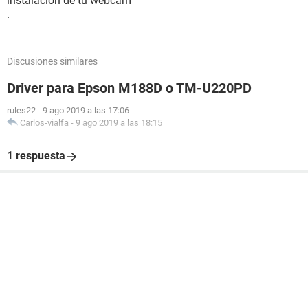
instalación de tu webcam
.
Discusiones similares
Driver para Epson M188D o TM-U220PD
rules22
-
9 ago 2019 a las 17:06
Carlos-vialfa
-
9 ago 2019 a las 18:15
1 respuesta