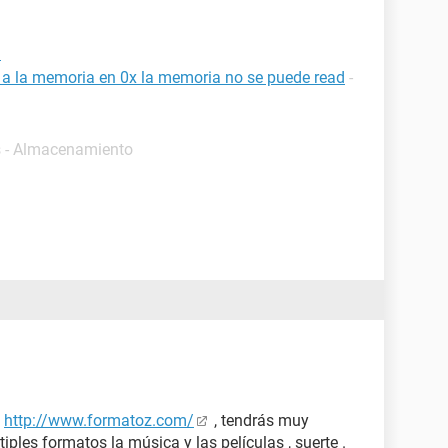
d
a a la memoria en 0x la memoria no se puede read
-
s - Almacenamiento
>
http://www.formatoz.com/
, tendrás muy
iples formatos la música y las películas , suerte .