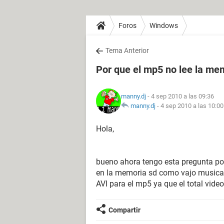
Foros
Windows
Tema Anterior
Por que el mp5 no lee la me
manny.dj
- 4 sep 2010 a las 09:36
manny.dj
-
4 sep 2010 a las 10:00
Hola,
bueno ahora tengo esta pregunta p
en la memoria sd como vajo musica 
AVI para el mp5 ya que el total vide
Compartir