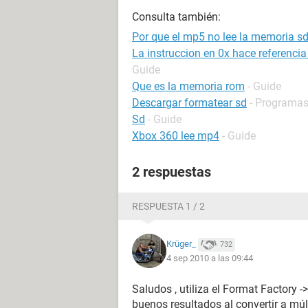
Consulta también:
Por que el mp5 no lee la memoria s
La instruccion en 0x hace referenci
Guide
Que es la memoria rom
- Guide
Descargar formatear sd
- Programa
Sd
- Guide
Xbox 360 lee mp4
- Guide
2 respuestas
RESPUESTA 1 / 2
Krüger_
732
4 sep 2010 a las 09:44
Saludos , utiliza el Format Factory -
buenos resultados al convertir a múlt