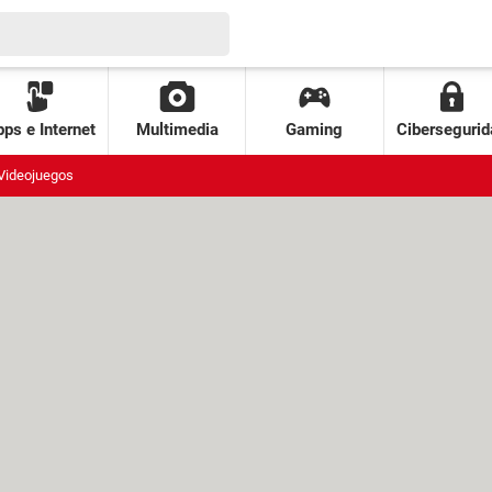
ps e Internet
Multimedia
Gaming
Cibersegurid
Videojuegos