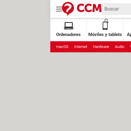
Ordenadores
Móviles y tablets
Ap
macOS
Internet
Hardware
Audio