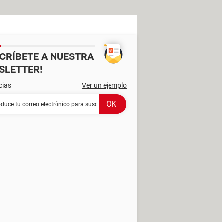
SCRÍBETE A NUESTRA
SLETTER!
cias
Ver un ejemplo