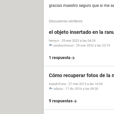
gracias maestro seguro que si me se
Discusiones similares
el objeto insertado en la ranu
henry.n
-
29 ene 2023 a las 04:24
piratacrimson
-
29 ene 2023 a las 23:19
1 respuesta
Cómo recuperar fotos de la m
KazukiYuno
-
27 mar 2013 a las 16:54
adizzu
-
17 dic 2016 a las 09:30
9 respuestas