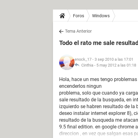
Foros
Windows
Tema Anterior
Todo el rato me sale resulta
enock_17
- 3 sep 2010 a las 17:01
Cinthia -
5 may 2012 a las 01:18
Hola, hace un mes tengo problemas 
encenderlos ningun
problema, solo que cuando ya carga 
sale resultado de la busqueda, en in
izquierdo se habren resultado de la 
deseo instalar internet explorer 8), 
resultado de la busqueda me ataca
9.5 final edition. en google chrome
direccion , en vez que salgan esas p