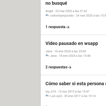
no busqué
Angel
-
23 mar 2020 a las 01:32
carloslopezjurado
-
24 mar 2020 a las 15:
1 respuesta
Video pausado en wsapp
Jana
-
16 ene 2024 a las 23:04
Jana
-
18 ene 2024 a las 15:48
2 respuestas
Cómo saber si esta persona 
rey_619
-
13 nov 2015 a las 13:47
Luis ayol
-
30 ene 2017 a las 15:14