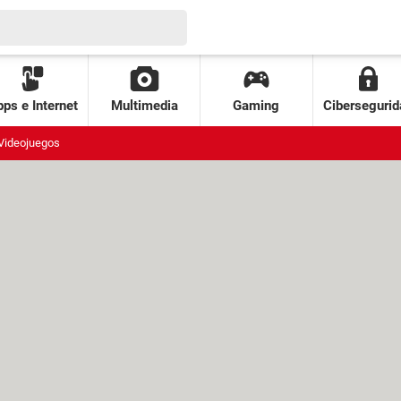
ps e Internet
Multimedia
Gaming
Cibersegurid
Videojuegos