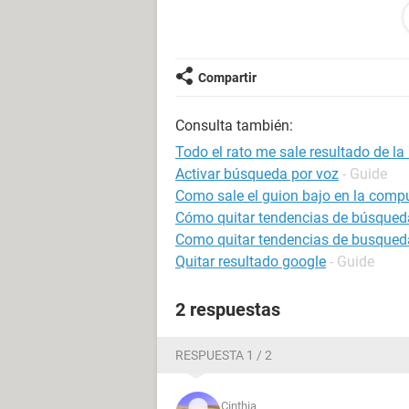
que escribi , no he podido navegar p
antivirus pero los problemas siguen
especifico me estoy volviendo loco co
Compartir
Consulta también:
Todo el rato me sale resultado de l
Activar búsqueda por voz
- Guide
Como sale el guion bajo en la comp
Cómo quitar tendencias de búsqued
Como quitar tendencias de busqued
Quitar resultado google
- Guide
2 respuestas
RESPUESTA 1 / 2
Cinthia