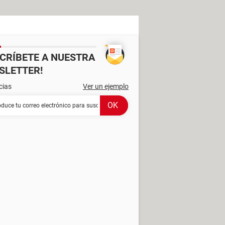
SCRÍBETE A NUESTRA
SLETTER!
cias
Ver un ejemplo