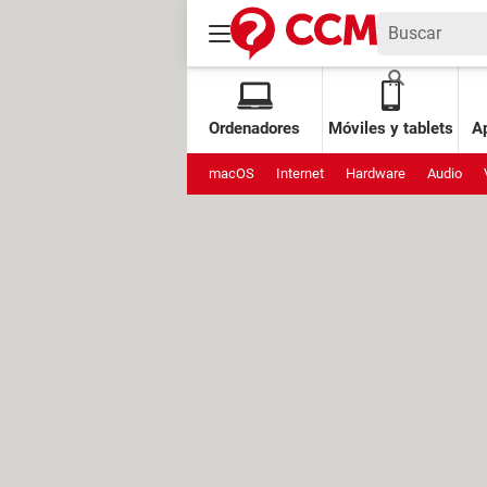
Ordenadores
Móviles y tablets
Ap
macOS
Internet
Hardware
Audio