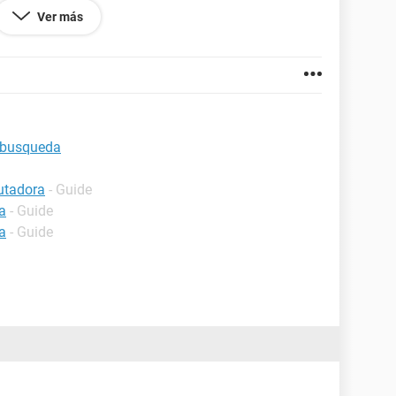
or ese problema, he intentado analizar con el
Ver más
, por favor pido sus ayudas espero haber sido muy
n esto.........hasta luego.
a busqueda
utadora
- Guide
a
- Guide
a
- Guide