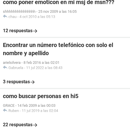
como poner emoticon en mi msj de msn???
shhhhhhhhhhhhhhh
-
25 nov 2009 a las 16:05
chau
-
4 oct 2010 a las 05:13
12 respuestas
Encontrar un número telefónico con solo el
nombre y apellido
arielsilvera
-
8 feb 2016 a las 02:01
Gabruela
-
11 jul 2022 a las 08:43
3 respuestas
como buscar personas en hi5
GRACE
-
14 feb 2009 a las 00:03
Ruben
-
11 jul 2019 a las 02:04
22 respuestas