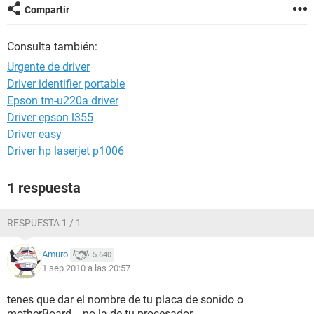
Compartir
Consulta también:
Urgente de driver
Driver identifier portable
Epson tm-u220a driver
Driver epson l355
Driver easy
Driver hp laserjet p1006
1 respuesta
RESPUESTA 1 / 1
Amuro
5.640
1 sep 2010 a las 20:57
tenes que dar el nombre de tu placa de sonido o
motherBoard... no la de tu procesador.