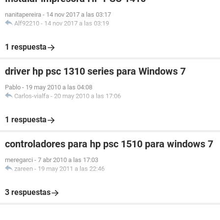
nanitapereira
-
14 nov 2017 a las 03:17
Alf92210
-
14 nov 2017 a las 03:19
1 respuesta
driver hp psc 1310 series para Windows 7
Pablo
-
19 may 2010 a las 04:08
Carlos-vialfa
-
20 may 2010 a las 17:06
1 respuesta
controladores para hp psc 1510 para windows 7
meregarci
-
7 abr 2010 a las 17:03
zareen
-
19 may 2011 a las 22:46
3 respuestas