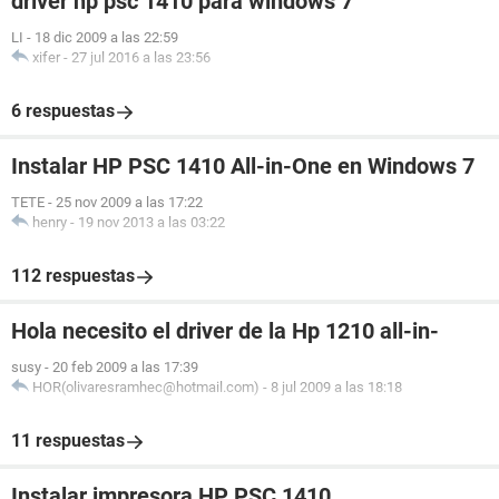
driver hp psc 1410 para windows 7
LI
-
18 dic 2009 a las 22:59
xifer
-
27 jul 2016 a las 23:56
6 respuestas
Instalar HP PSC 1410 All-in-One en Windows 7
TETE
-
25 nov 2009 a las 17:22
henry
-
19 nov 2013 a las 03:22
112 respuestas
Hola necesito el driver de la Hp 1210 all-in-
susy
-
20 feb 2009 a las 17:39
HOR(olivaresramhec@hotmail.com)
-
8 jul 2009 a las 18:18
11 respuestas
Instalar impresora HP PSC 1410