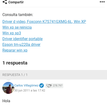
Compartir
Consulta también:
Driver d video, Foxconn K7S741GXMG-6L, Win XP
Win xp se reinicia
Win xp sp3
Driver identifier portable
Epson tm-u220a driver
Reparar win xp
1 respuesta
RESPUESTA 1 / 1
Carlos Villagómez
278.797
30 jun 2011 a las 17:42
Hola