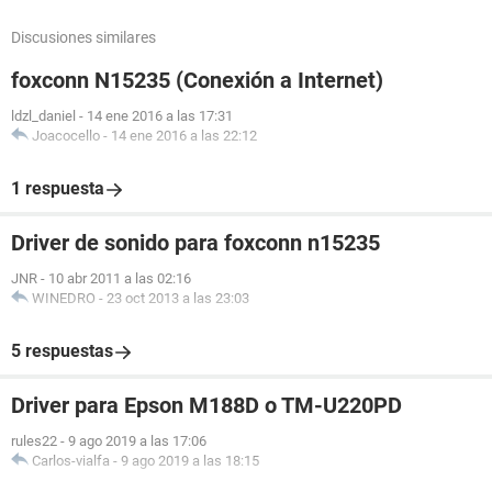
Discusiones similares
foxconn N15235 (Conexión a Internet)
ldzl_daniel
-
14 ene 2016 a las 17:31
Joacocello
-
14 ene 2016 a las 22:12
1 respuesta
Driver de sonido para foxconn n15235
JNR
-
10 abr 2011 a las 02:16
WINEDRO
-
23 oct 2013 a las 23:03
5 respuestas
Driver para Epson M188D o TM-U220PD
rules22
-
9 ago 2019 a las 17:06
Carlos-vialfa
-
9 ago 2019 a las 18:15