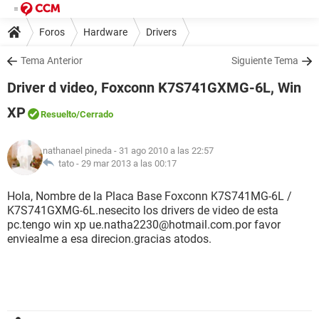
Foros
Hardware
Drivers
Tema Anterior
Siguiente Tema
Driver d video, Foxconn K7S741GXMG-6L, Win
XP
Resuelto
/Cerrado
nathanael pineda
- 31 ago 2010 a las 22:57
tato -
29 mar 2013 a las 00:17
Hola, Nombre de la Placa Base Foxconn K7S741MG-6L /
K7S741GXMG-6L.nesecito los drivers de video de esta
pc.tengo win xp ue.natha2230@hotmail.com.por favor
enviealme a esa direcion.gracias atodos.