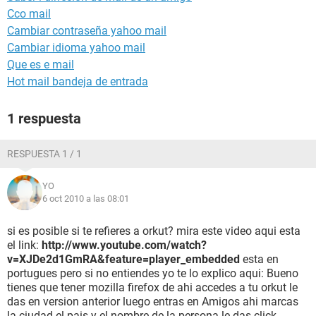
Cco mail
Cambiar contraseña yahoo mail
Cambiar idioma yahoo mail
Que es e mail
Hot mail bandeja de entrada
1 respuesta
RESPUESTA 1 / 1
YO
6 oct 2010 a las 08:01
si es posible si te refieres a orkut? mira este video aqui esta
el link:
http://www.youtube.com/watch?
v=XJDe2d1GmRA&feature=player_embedded
esta en
portugues pero si no entiendes yo te lo explico aqui: Bueno
tienes que tener mozilla firefox de ahi accedes a tu orkut le
das en version anterior luego entras en Amigos ahi marcas
la ciudad el pais y el nombre de la persona le das click