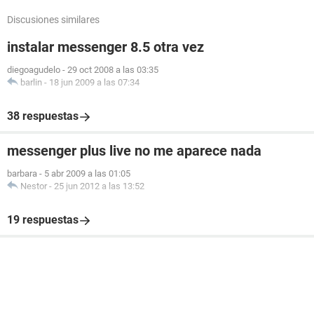
Discusiones similares
instalar messenger 8.5 otra vez
diegoagudelo
-
29 oct 2008 a las 03:35
barlin
-
18 jun 2009 a las 07:34
38 respuestas
messenger plus live no me aparece nada
barbara
-
5 abr 2009 a las 01:05
Nestor
-
25 jun 2012 a las 13:52
19 respuestas