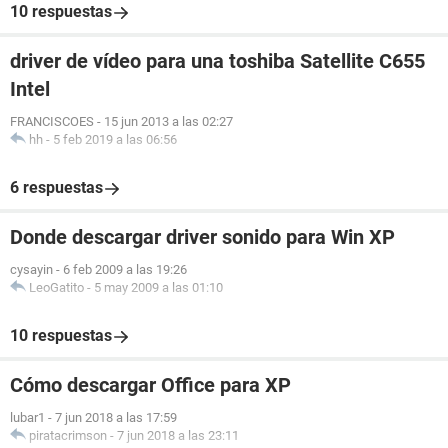
10 respuestas
driver de vídeo para una toshiba Satellite C655
Intel
FRANCISCOES
-
15 jun 2013 a las 02:27
hh
-
5 feb 2019 a las 06:56
6 respuestas
Donde descargar driver sonido para Win XP
cysayin
-
6 feb 2009 a las 19:26
LeoGatito
-
5 may 2009 a las 01:10
10 respuestas
Cómo descargar Office para XP
lubar1
-
7 jun 2018 a las 17:59
piratacrimson
-
7 jun 2018 a las 23:11