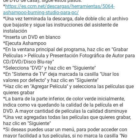
de DVD de casa), sigue estos pasos:
*
https://es.ccm.net/descargas/herramientas/5064-
ashampoo-burning-studio-para-pc/
*Una vez terminada la descarga, dale doble clic al archivo
que bajaste y sigue las instrucciones del asistente de
instalación
*Inserta un DVD en blanco
*Ejecuta Ashampoo
*En la ventana principal del programa, haz clic en "Grabar
Películas > Película y Presentación Fotográfica de Autor para
CD/DVD/Disco Blu-ray"
*Selecciona "DVD" y haz clic en "Siguiente"
*En "Sistema de TV" deja marcada la casilla "Usar los
valores por defecto" y haz clic en "Siguiente"
*Haz clic en "Agregar Película" y selecciona las películas que
quieres grabar
*La barra de la parte inferior, de color verde inicialmente,
indica como va quedando la calidad de la película en el
DVD. A mayor cantidad de películas la calidad disminuye
*Una vez agregadas todas las películas que quieres grabar,
haz clic en "Siguiente"
*Si deseas puedes usar un menú, para poder acceder con
mayor facilidad a tus películas, si no marca la casilla "No