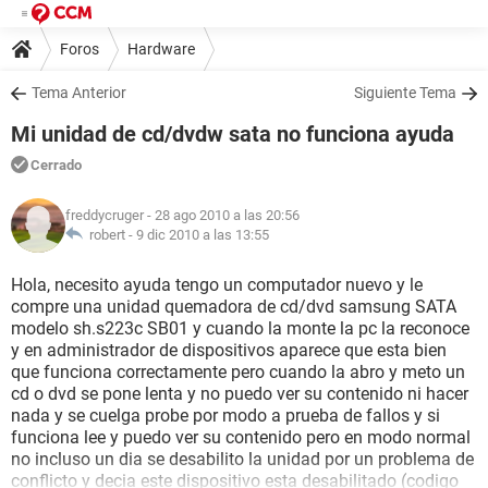
Foros
Hardware
Tema Anterior
Siguiente Tema
Mi unidad de cd/dvdw sata no funciona ayuda
Cerrado
freddycruger
- 28 ago 2010 a las 20:56
robert -
9 dic 2010 a las 13:55
Hola, necesito ayuda tengo un computador nuevo y le
compre una unidad quemadora de cd/dvd samsung SATA
modelo sh.s223c SB01 y cuando la monte la pc la reconoce
y en administrador de dispositivos aparece que esta bien
que funciona correctamente pero cuando la abro y meto un
cd o dvd se pone lenta y no puedo ver su contenido ni hacer
nada y se cuelga probe por modo a prueba de fallos y si
funciona lee y puedo ver su contenido pero en modo normal
no incluso un dia se desabilito la unidad por un problema de
conflicto y decia este dispositivo esta desabilitado (codigo