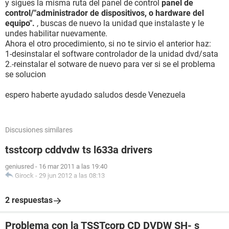
y sigues la misma ruta del panel de control
panel de
control/"administrador de dispositivos, o hardware del
equipo".
, buscas de nuevo la unidad que instalaste y le
undes habilitar nuevamente.
Ahora el otro procedimiento, si no te sirvio el anterior haz:
1-desinstalar el software controlador de la unidad dvd/sata
2.-reinstalar el sotware de nuevo para ver si se el problema
se solucion
espero haberte ayudado saludos desde Venezuela
Discusiones similares
tsstcorp cddvdw ts l633a drivers
geniusred
-
16 mar 2011 a las 19:40
Girock
-
29 jun 2012 a las 08:13
2 respuestas
Problema con la TSSTcorp CD DVDW SH- s