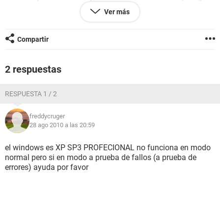
22) le instale un nuevo firmare correspondiente al modelo y
Ver más
nada sigue en problemale di a instalar de nuevo el
controlador y nada dice que tiene el mejor controlador lleve
la unidad a la garantia y alla les funciono bien la coloque de
Compartir
nuevo y sigue el problema necesito ayuda por favor es una
amd athom 64 X2 con windows xp sp3 y la unidad es SATA
y la tarjeta madre tiene 4 puertos SATA en uno tengo el disco
2 respuestas
duro y en otro la unidad alguien que me pueda ayudar por
favor
RESPUESTA 1 / 2
freddycruger
28 ago 2010 a las 20:59
el windows es XP SP3 PROFECIONAL no funciona en modo
normal pero si en modo a prueba de fallos (a prueba de
errores) ayuda por favor