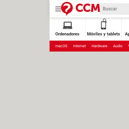
Ordenadores
Móviles y tablets
Ap
macOS
Internet
Hardware
Audio