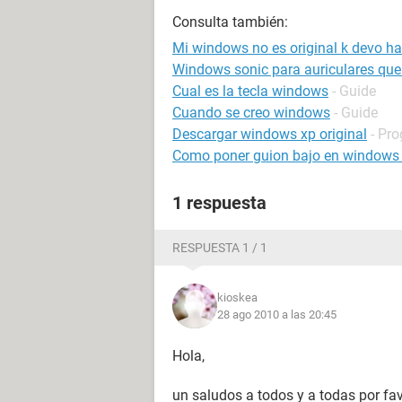
Consulta también:
Mi windows no es original k devo ha
Windows sonic para auriculares que
Cual es la tecla windows
- Guide
Cuando se creo windows
- Guide
Descargar windows xp original
- Pr
Como poner guion bajo en windows
1 respuesta
RESPUESTA 1 / 1
kioskea
28 ago 2010 a las 20:45
Hola,
un saludos a todos y a todas por fa