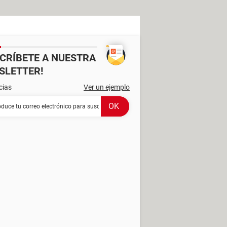
SCRÍBETE A NUESTRA
SLETTER!
cias
Ver un ejemplo