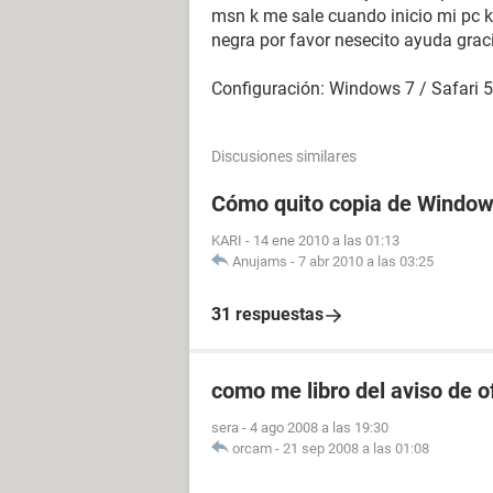
msn k me sale cuando inicio mi pc k
negra por favor nesecito ayuda grac
Configuración: Windows 7 / Safari 
Discusiones similares
Cómo quito copia de Windows
KARI
-
14 ene 2010 a las 01:13
Anujams
-
7 abr 2010 a las 03:25
31 respuestas
como me libro del aviso de of
sera
-
4 ago 2008 a las 19:30
orcam
-
21 sep 2008 a las 01:08