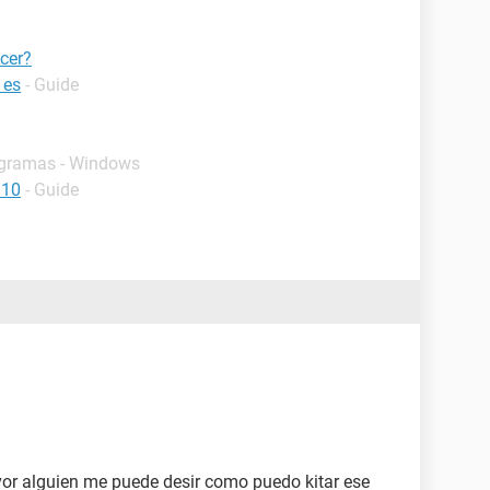
cer?
 es
- Guide
ogramas - Windows
 10
- Guide
vor alguien me puede desir como puedo kitar ese