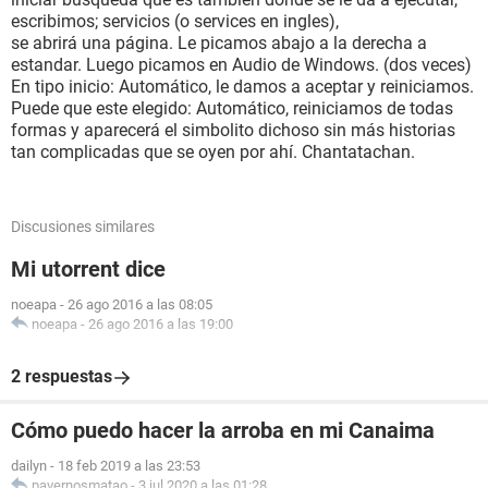
escribimos; servicios (o services en ingles),
se abrirá una página. Le picamos abajo a la derecha a
estandar. Luego picamos en Audio de Windows. (dos veces)
En tipo inicio: Automático, le damos a aceptar y reiniciamos.
Puede que este elegido: Automático, reiniciamos de todas
formas y aparecerá el simbolito dichoso sin más historias
tan complicadas que se oyen por ahí. Chantatachan.
Discusiones similares
Mi utorrent dice
noeapa
-
26 ago 2016 a las 08:05
noeapa
-
26 ago 2016 a las 19:00
2 respuestas
Cómo puedo hacer la arroba en mi Canaima
dailyn
-
18 feb 2019 a las 23:53
pavernosmatao
-
3 jul 2020 a las 01:28